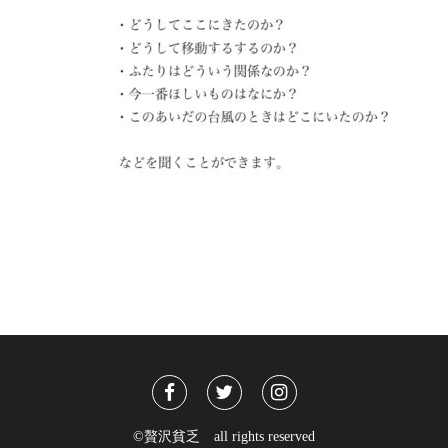
©贅沢貧乏 all rights reserved