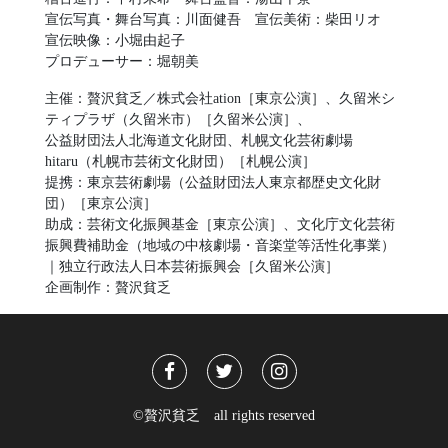
宣伝写真・舞台写真：川面健吾 宣伝美術：柴田リオ
宣伝映像：小堀由起子
プロデューサー：堀朝美
主催：贅沢貧乏／株式会社ation［東京公演］、久留米シ
ティプラザ（久留米市）［久留米公演］、
公益財団法人北海道文化財団、札幌文化芸術劇場
hitaru（札幌市芸術文化財団）［札幌公演］
提携：東京芸術劇場（公益財団法人東京都歴史文化財
団）［東京公演］
助成：芸術文化振興基金［東京公演］、文化庁文化芸術
振興費補助金（地域の中核劇場・音楽堂等活性化事業）
｜独立行政法人日本芸術振興会［久留米公演］
企画制作：贅沢貧乏
©贅沢貧乏 all rights reserved