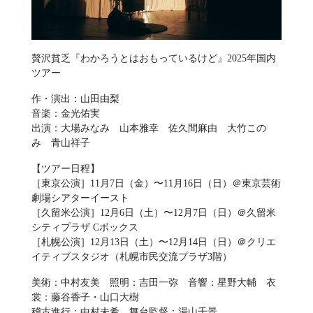
贅沢貧乏『わかろうとはおもっているけど』2025年国内
ツアー
作・演出：山田由梨
音楽：金光佑実
出演：大場みなみ 山本雅幸 佐久間麻由 大竹この
み 青山祥子
【ツアー日程】
［東京公演］11月7日（金）〜11月16日（日）＠東京芸術
劇場シアターイースト
［久留米公演］12月6日（土）〜12月7日（日）＠久留米
シティプラザ Cボックス
［札幌公演］12月13日（土）〜12月14日（日）＠クリエ
イティブスタジオ（札幌市民交流プラザ3階）
美術：中村友美 照明：吉田一弥 音響：星野大輔 衣
裳：藤谷香子・山口大樹
稽古進行：中村未希 舞台監督：湯山千景