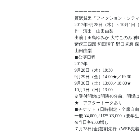
ーーーーーーーー
贅沢貧乏『フィクション・シテ
2017年9月28日（木）～10月
作・演出｜山田由梨
出演｜田島ゆみか 大竹このみ 神
猪俣三四郎 和田瑠子 野口卓磨 
山田由梨
◼公演日程
2017年
9月28日（木）19:30
9月29日（金）14:00★／19:30
9月30日（土）13:00／18:00★
10月1日（日）13:00
※受付開始は開演40分前、開場は
★…アフタートークあり
◼チケット（日時指定・全席自
一般 ¥4,000／U25 ¥3,000
※当日各¥500増し
７月28日(金)芸劇先行（WEB先