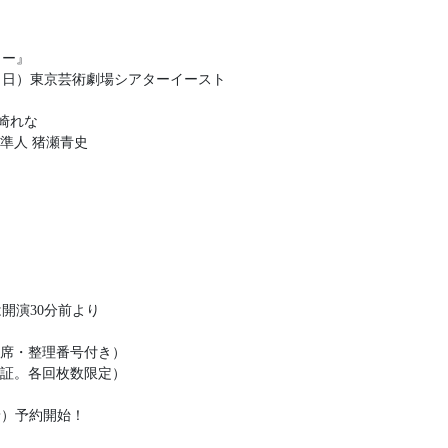
ィー』
1日（日）東京芸術劇場シアターイースト
崎れな
森準人 猪瀬青史
開演30分前より
由席・整理番号付き）
（要学生証。各回枚数限定）
着）予約開始！